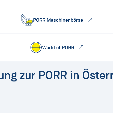
PORR Maschinenbörse
World of PORR
dung zur PORR in Öster