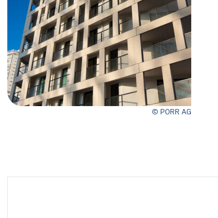
© PORR AG