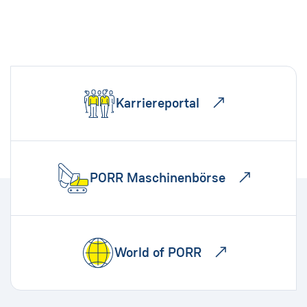
Karriereportal
PORR Maschinenbörse
World of PORR