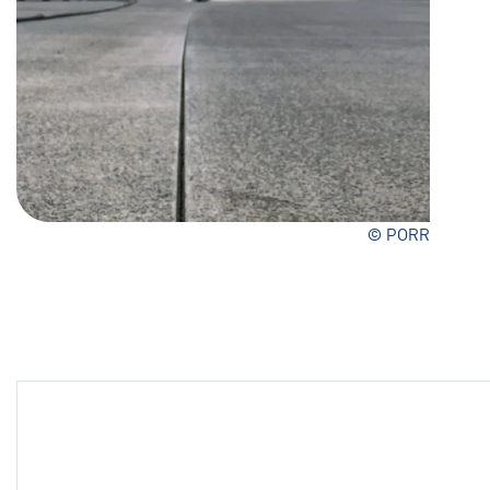
© PORR