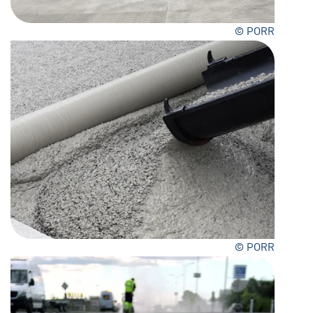
© PORR
© PORR