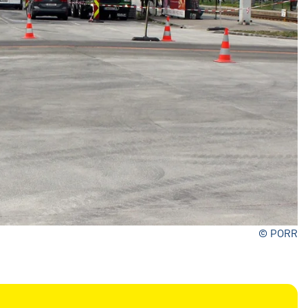
© PORR