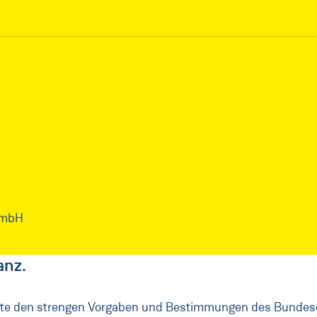
sGmbH
anz.
sste den strengen Vorgaben und Bestimmungen des Bunde