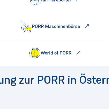
PORR Maschinenbörse
World of PORR
dung zur PORR in Öster